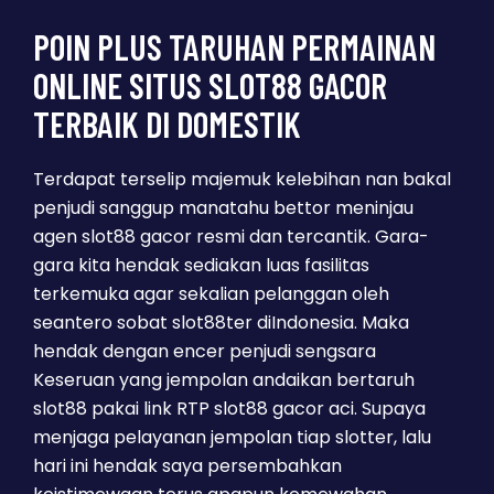
POIN PLUS TARUHAN PERMAINAN
ONLINE SITUS SLOT88 GACOR
TERBAIK DI DOMESTIK
Terdapat terselip majemuk kelebihan nan bakal
penjudi sanggup manatahu bettor meninjau
agen slot88 gacor resmi dan tercantik. Gara-
gara kita hendak sediakan luas fasilitas
terkemuka agar sekalian pelanggan oleh
seantero sobat slot88ter diIndonesia. Maka
hendak dengan encer penjudi sengsara
Keseruan yang jempolan andaikan bertaruh
slot88 pakai link RTP slot88 gacor aci. Supaya
menjaga pelayanan jempolan tiap slotter, lalu
hari ini hendak saya persembahkan