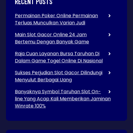
RECENT POSTS
Permainan Poker Online Permainan
Terluas Munculkan Varian Judi
Main Slot Gacor Online 24 Jam
Bertemu Dengan Banyak Game
Raja Cuan Layanan Bursa Taruhan Di
Dalam Game Togel Online Di Nasional
Sukses Perjudian Slot Gacor Dilindungi
Menyulut Berbagai Uang
Banyaknya Symbol Taruhan Slot On-
line Yang Acap Kali Memberikan Jaminan
Winrate 100%