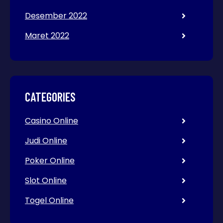
Desember 2022
Maret 2022
CATEGORIES
Casino Online
Judi Online
Poker Online
Slot Online
Togel Online