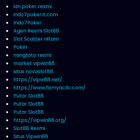
idn poker resmi
indo7poker.it.com
Indo7Poker
Agen Resmi Slot88
Slot Scatter Hitam
Poker
mingtoto resmi
market vipwin88
situs novaslot88
https://vipw88.net/
https://www.fixmyacllc.com/
Putar Slot88
Putar Slot88
Putar Slot88
https://vipwin88.org/
Slot88 Resmi
Situs Vipwin88