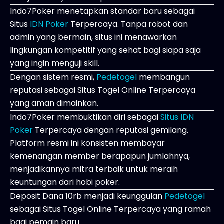
Indo7Poker menetapkan standar baru sebagai
Situs
IDN Poker
Terpercaya. Tanpa robot dan
admin yang bermain, situs ini menawarkan
lingkungan kompetitif yang sehat bagi siapa saja
yang ingin menguji skill.
Dengan sistem resmi,
Pedetogel
membangun
reputasi sebagai Situs Togel Online Terpercaya
yang aman dimainkan.
Indo7Poker membuktikan diri sebagai
Situs IDN
Poker
Terpercaya dengan reputasi gemilang.
Platform resmi ini konsisten membayar
kemenangan member berapapun jumlahnya,
menjadikannya mitra terbaik untuk meraih
keuntungan dari hobi poker.
Deposit Dana 10rb menjadi keunggulan
Pedetogel
sebagai Situs Togel Online Terpercaya yang ramah
bagi pemain baru.