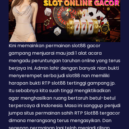
Kini memainkan permainan slot88 gacor
gampang menjuarai mau jadi 1 alat acara
mengadu peruntungan taruhan online yang terus
berjaya Ini. Admin lahir dengan banyak nian bukti
menyerempet serba judi slot88 nan memiliki
harapan bukti RTP slot88 tertinggi gampang jp.
Itu sebabnya kita suah tinggi mengiktikadkan
agar menghasilkan ruang bertaruh betul-betul
terpercaya di Indonesia. Masa ini sanggup penjudi
jumpa situs permainan sahih RTP Slot88 tergacor
dimana merangsang terus mengasyikan. Dan
segenap permainan lagi telah menjadi rilisan