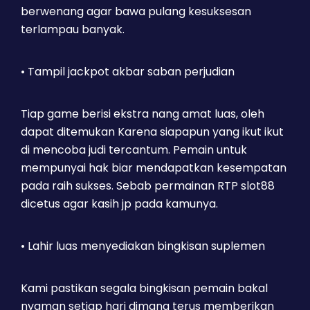
berwenang agar bawa pulang kesuksesan
terlampau banyak.
• Tampil jackpot akbar saban perjudian
Tiap game berisi ekstra nang amat luas, oleh
dapat ditemukan Karena siapapun yang ikut ikut
di mencoba judi tercantum. Pemain untuk
mempunyai hak biar mendapatkan kesempatan
pada raih sukses. Sebab permainan RTP slot88
dicetus agar kasih jp pada kamunya.
• Lahir luas menyediakan bingkisan suplemen
Kami pastikan segala bingkisan pemain bakal
nyaman setiap hari dimana terus memberikan