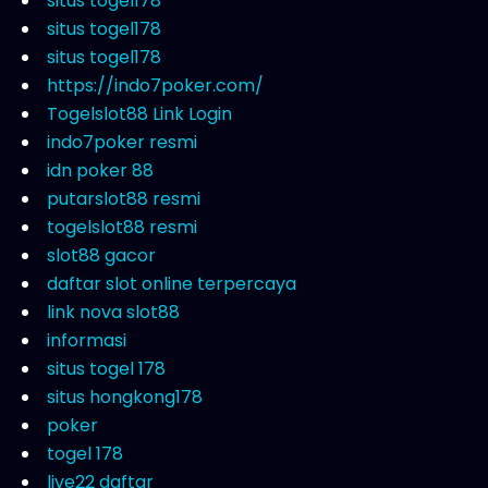
situs togel178
situs togel178
situs togel178
https://indo7poker.com/
Togelslot88 Link Login
indo7poker resmi
idn poker 88
putarslot88 resmi
togelslot88 resmi
slot88 gacor
daftar slot online terpercaya
link nova slot88
informasi
situs togel 178
situs hongkong178
poker
togel 178
live22 daftar