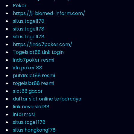
Poker
https://j-biomed-inform.com/
situs togel178
situs togel178
situs togel178
https://indo7poker.com/
Togelslot88 Link Login
indo7poker resmi
idn poker 88
putarslot88 resmi
togelslot88 resmi
slot88 gacor
daftar slot online terpercaya
link nova slot88
informasi
situs togel 178
situs hongkong178