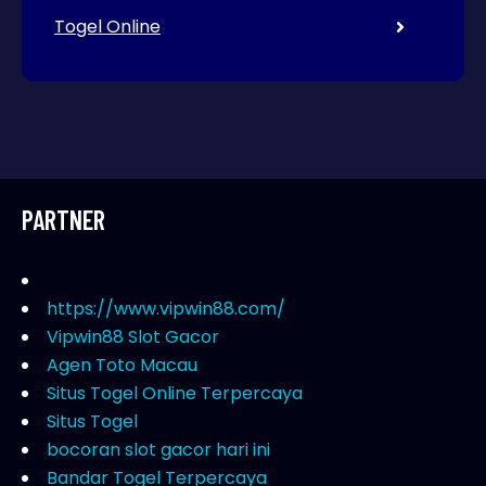
Togel Online
PARTNER
https://www.vipwin88.com/
Vipwin88 Slot Gacor
Agen Toto Macau
Situs Togel Online Terpercaya
Situs Togel
bocoran slot gacor hari ini
Bandar Togel Terpercaya