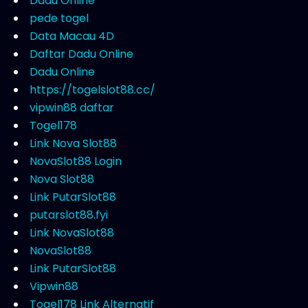
Dadu Online
pede togel
Data Macau 4D
Daftar Dadu Online
Dadu Online
https://togelslot88.cc/
vipwin88 daftar
Togel178
Link Nova Slot88
NovaSlot88 Login
Nova Slot88
Link PutarSlot88
putarslot88.fyi
Link NovaSlot88
NovaSlot88
Link PutarSlot88
Vipwin88
Togel178 Link Alternatif