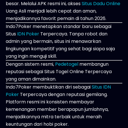
besar. Melalui APK resmi ini, akses
Situs Dadu Online
Uang Asli menjadi lebih cepat dan aman,
menjadikannya favorit pemain di tahun 2026.
Indo7Poker menetapkan standar baru sebagai
Situs
IDN Poker
Terpercaya. Tanpa robot dan
admin yang bermain, situs ini menawarkan
lingkungan kompetitif yang sehat bagi siapa saja
yang ingin menguji skill.
Dengan sistem resmi,
Pedetogel
membangun
reputasi sebagai Situs Togel Online Terpercaya
yang aman dimainkan.
Indo7Poker membuktikan diri sebagai
Situs IDN
Poker
Terpercaya dengan reputasi gemilang.
Platform resmi ini konsisten membayar
kemenangan member berapapun jumlahnya,
menjadikannya mitra terbaik untuk meraih
keuntungan dari hobi poker.