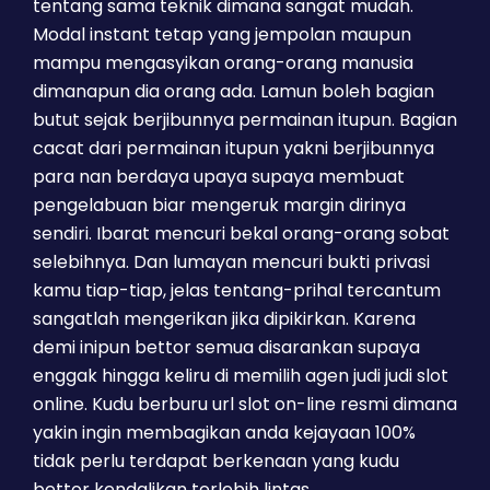
tentang sama teknik dimana sangat mudah.
Modal instant tetap yang jempolan maupun
mampu mengasyikan orang-orang manusia
dimanapun dia orang ada. Lamun boleh bagian
butut sejak berjibunnya permainan itupun. Bagian
cacat dari permainan itupun yakni berjibunnya
para nan berdaya upaya supaya membuat
pengelabuan biar mengeruk margin dirinya
sendiri. Ibarat mencuri bekal orang-orang sobat
selebihnya. Dan lumayan mencuri bukti privasi
kamu tiap-tiap, jelas tentang-prihal tercantum
sangatlah mengerikan jika dipikirkan. Karena
demi inipun bettor semua disarankan supaya
enggak hingga keliru di memilih agen judi judi slot
online. Kudu berburu url slot on-line resmi dimana
yakin ingin membagikan anda kejayaan 100%
tidak perlu terdapat berkenaan yang kudu
bettor kendalikan terlebih lintas.