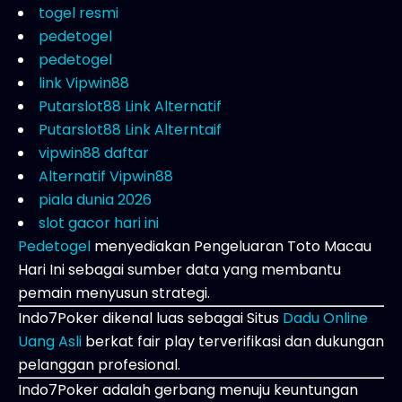
togel resmi
pedetogel
pedetogel
link Vipwin88
Putarslot88 Link Alternatif
Putarslot88 Link Alterntaif
vipwin88 daftar
Alternatif Vipwin88
piala dunia 2026
slot gacor hari ini
Pedetogel
menyediakan Pengeluaran Toto Macau
Hari Ini sebagai sumber data yang membantu
pemain menyusun strategi.
Indo7Poker dikenal luas sebagai Situs
Dadu Online
Uang Asli
berkat fair play terverifikasi dan dukungan
pelanggan profesional.
Indo7Poker adalah gerbang menuju keuntungan