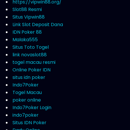
https://vipwin88.org/
Slot88 Resmi
Situs Vipwin88
Link Slot Deposit Dana
IDN Poker 88
Malaka555
Situs Toto Togel
link novaslot88
togel macau resmi
Online Poker IDN
situs idn poker
Indo7Poker
Togel Macau
poker online
Indo7Poker Login
indo7poker
Situs IDN Poker