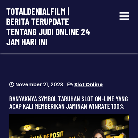
Skip
TOTALDENIALFILM |
to
BERITA TERUPDATE
content
TENTANG JUDI ONLINE 24
JAM HARI INI
November 21, 2023
Slot Online
BANYAKNYA SYMBOL TARUHAN SLOT ON-LINE YANG
ACAP KALI MEMBERIKAN JAMINAN WINRATE 100%