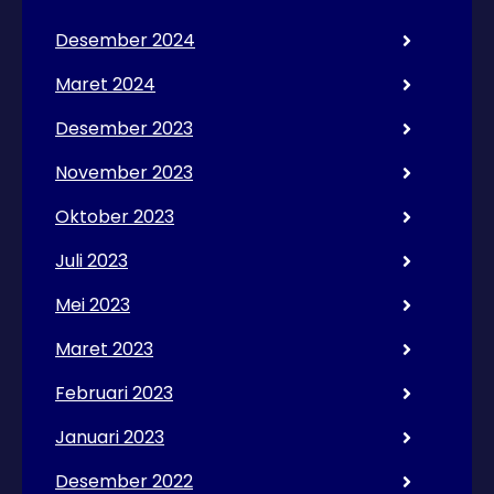
Desember 2024
Maret 2024
Desember 2023
November 2023
Oktober 2023
Juli 2023
Mei 2023
Maret 2023
Februari 2023
Januari 2023
Desember 2022