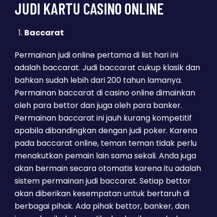
JUDI KARTU CASINO ONLINE
Baccarat
Permainan judi online pertama di list hari ini
adalah baccarat. Judi baccarat cukup klasik dan
bahkan sudah lebih dari 200 tahun lamanya.
Permainan baccarat di casino online dimainkan
oleh para bettor dan juga oleh para banker.
Permainan baccarat ini jauh kurang kompetitif
apabila dibandingkan dengan judi poker. Karena
pada baccarat online, teman teman tidak perlu
menakutkan pemain lain sama sekali. Anda juga
akan bermain secara otomatis karena itu adalah
sistem permainan judi baccarat. Setiap bettor
akan diberikan kesempatan untuk bertaruh di
berbagai pihak. Ada pihak bettor, banker, dan