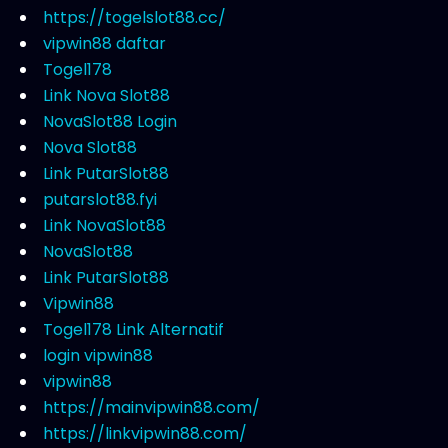
https://togelslot88.cc/
vipwin88 daftar
Togel178
Link Nova Slot88
NovaSlot88 Login
Nova Slot88
Link PutarSlot88
putarslot88.fyi
Link NovaSlot88
NovaSlot88
Link PutarSlot88
Vipwin88
Togel178 Link Alternatif
login vipwin88
vipwin88
https://mainvipwin88.com/
https://linkvipwin88.com/