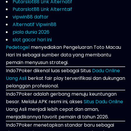
Putarslot88 Link Alternatif
Putarslot88 Link Alterntaif
vipwin88 daftar
Alternatif Vipwin88
piala dunia 2026
slot gacor hari ini
Pedetogel
menyediakan Pengeluaran Toto Macau
Hari Ini sebagai sumber data yang membantu
pemain menyusun strategi.
Indo7Poker dikenal luas sebagai Situs
Dadu Online
Uang Asli
berkat fair play terverifikasi dan dukungan
pelanggan profesional.
Indo7Poker adalah gerbang menuju keuntungan
besar. Melalui APK resmi ini, akses
Situs Dadu Online
Uang Asli menjadi lebih cepat dan aman,
menjadikannya favorit pemain di tahun 2026.
Indo7Poker menetapkan standar baru sebagai