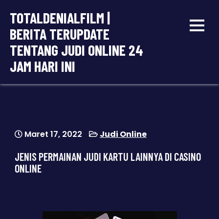
Skip
TOTALDENIALFILM |
to
BERITA TERUPDATE
content
TENTANG JUDI ONLINE 24
JAM HARI INI
Maret 17, 2022
Judi Online
JENIS PERMAINAN JUDI KARTU LAINNYA DI CASINO
ONLINE