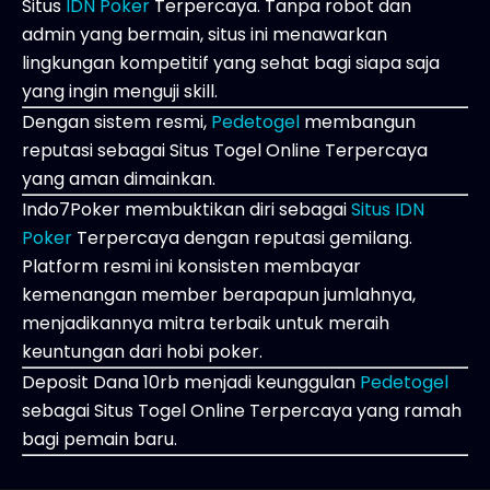
Situs
IDN Poker
Terpercaya. Tanpa robot dan
admin yang bermain, situs ini menawarkan
lingkungan kompetitif yang sehat bagi siapa saja
yang ingin menguji skill.
Dengan sistem resmi,
Pedetogel
membangun
reputasi sebagai Situs Togel Online Terpercaya
yang aman dimainkan.
Indo7Poker membuktikan diri sebagai
Situs IDN
Poker
Terpercaya dengan reputasi gemilang.
Platform resmi ini konsisten membayar
kemenangan member berapapun jumlahnya,
menjadikannya mitra terbaik untuk meraih
keuntungan dari hobi poker.
Deposit Dana 10rb menjadi keunggulan
Pedetogel
sebagai Situs Togel Online Terpercaya yang ramah
bagi pemain baru.