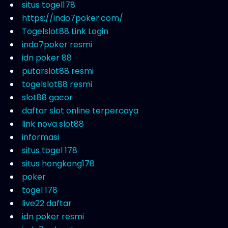
situs togel178
https://indo7poker.com/
Togelslot88 Link Login
indo7poker resmi
idn poker 88
putarslot88 resmi
togelslot88 resmi
slot88 gacor
daftar slot online terpercaya
link nova slot88
informasi
situs togel 178
situs hongkong178
poker
togel 178
live22 daftar
idn poker resmi