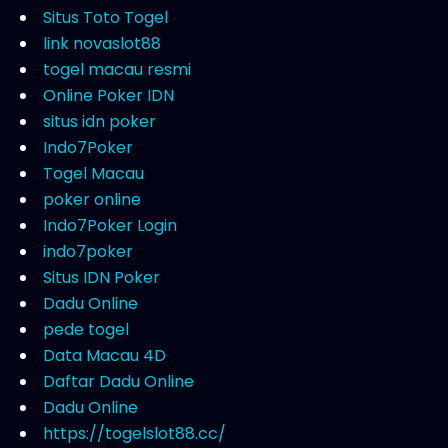
Situs Toto Togel
link novaslot88
togel macau resmi
Online Poker IDN
situs idn poker
Indo7Poker
Togel Macau
poker online
Indo7Poker Login
indo7poker
Situs IDN Poker
Dadu Online
pede togel
Data Macau 4D
Daftar Dadu Online
Dadu Online
https://togelslot88.cc/