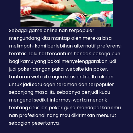
Sebagai game online nan terpopuler
mengundang kita mantap oleh mereka bisa
melimpahi kami berlebihan alternatif preferensi
teratas. Lalu hal tercantum hendak bekerja pun
bagi kamu yang bakal menyelenggarakan judi
judi poker dengan pakai website idn poker.
Lantaran web site agen situs online Itu akaan
untuk jadi satu agen teraman dan terpopuler
sepanjang masa. Itu sebabnya penjudi kudu
mengenal sedikit informasi warta menarik
tentang situs idn poker guna mendapatkan ilmu
nan profesional nang mau dikirimkan menurut
sebagian pesertanya.