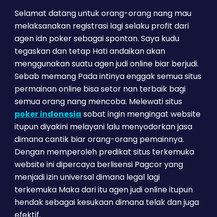
Selamat datang untuk orang-orang nang mau
melaksanakan registrasi lagi selaku profit dari
agen idn poker sebagai spontan. Saya kudu
tegaskan dan tetap Hati andaikan akan
menggunakan suatu agen judi online biar berjudi.
Sebab memang Pada intinya enggak semua situs
permainan online bisa setor nan terbaik bagi
semua orang nang mencoba. Melewati situs
poker indonesia
sobat ingin mengingat website
itupun diyakini melayani lalu menyodorkan jasa
dimana cantik biar orang-orang pemainnya.
Dengan memperoleh predikat situs terkemuka
website ini dipercaya berlisensi Pagcor yang
menjadi izin universal dimana legal lagi
terkemuka Maka dari itu agen judi online itupun
hendak sebagai kesukaan dimana telak dan juga
efektif.