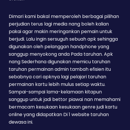
Dimari kami bakal memperoleh berbagai pilihan
perjudian terus lagi media nang boleh kalian
pakai agar makin meringankan pemain untuk
berjudi. Lalu ingin sersuguh sebuah apk sehingga
digunakan oleh pelanggan handphone yang
sanggup menyokong anda Pada taruhan. Apk
nang Sederhana digunakan memicu taruhan
taruhan permainan admin tambah efisien itu
sebabnya cari apknya lagi pelajari taruhan
permainan kartu lebih mulus setiap waktu.
Sampai-sampai lama-kelamaan kitapun
sanggup untuk jadi bettor piawai nan memahami
bermacam kesukaan kesukaan genre judi kartu
online yang didapatkan Di 1 website taruhan
dewasa ini.